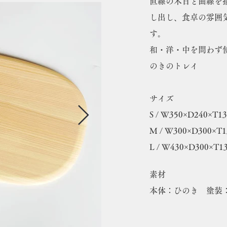
直線の木目と曲線を
し出し、食卓の雰囲
す。
和・洋・中を問わず
のきのトレイ
サイズ
S / W350×D240×T1
M / W300×D300×T
L / W430×D300×T1
素材
本体：ひのき 塗装